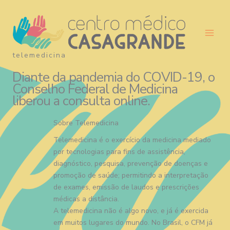
Ir
para
o
conteúdo
telemedicina
Diante da pandemia do COVID-19, o
Conselho Federal de Medicina
liberou a consulta online.
Sobre Telemedicina
Telemedicina é o exercício da medicina mediado
por tecnologias para fins de assistência,
diagnóstico, pesquisa, prevenção de doenças e
promoção de saúde; permitindo a interpretação
de exames, emissão de laudos e prescrições
médicas a distância.
A telemedicina não é algo novo, e já é exercida
em muitos lugares do mundo. No Brasil, o CFM já