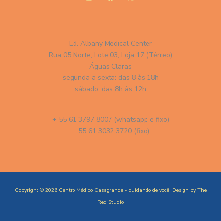
Ed. Albany Medical Center
Rua 05 Norte, Lote 03, Loja 17 (Térreo)
Águas Claras
segunda a sexta: das 8 às 18h
sábado: das 8h às 12h
+ 55 61 3797 8007 (whatsapp e fixo)
+ 55 61 3032 3720 (fixo)
Copyright © 2026 Centro Médico Casagrande - cuidando de você. Design by
The
Red Studio